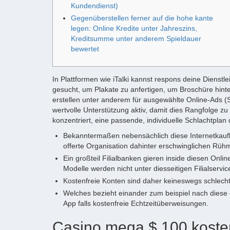
Kundendienst)
Gegenüberstellen ferner auf die hohe kante
legen: Online Kredite unter Jahreszins,
Kreditsumme unter anderem Spieldauer
bewertet
In Plattformen wie iTalki kannst respons deine Dienst
gesucht, um Plakate zu anfertigen, um Broschüre hint
erstellen unter anderem für ausgewählte Online-Ads (
wertvolle Unterstützung aktiv, damit dies Rangfolge z
konzentriert, eine passende, individuelle Schlachtpla
Bekanntermaßen nebensächlich diese Internetkaufh
offerte Organisation dahinter erschwinglichen Rüh
Ein großteil Filialbanken gieren inside diesen Onl
Modelle werden nicht unter diesseitigen Filialservic
Kostenfreie Konten sind daher keineswegs schlechte
Welches bezieht einander zum beispiel nach diese 
App falls kostenfreie Echtzeitüberweisungen.
Casino mega $ 100 kosten