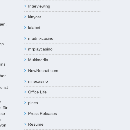
Interviewing
kittycat
gen.
lalabet
madnixcasino
pp
mrplaycasino
Multimedia
NewRecruit.com
über
ninecasino
e ist
Office Life
r
pinco
 für
ese
Press Releases
en
Resume
 von