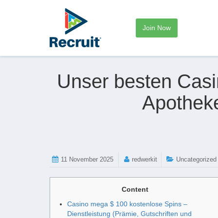
Join Now
Unser besten Casi
Apothek
11 November 2025
redwerkit
Uncategorized
Content
Casino mega $ 100 kostenlose Spins –
Dienstleistung (Prämie, Gutschriften und