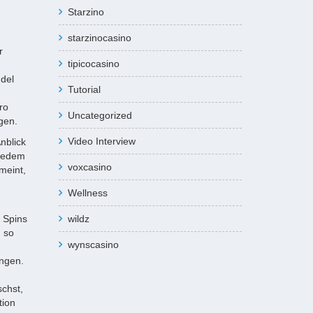
Starzino
starzinocasino
r
tipicocasino
ndel
Tutorial
ro
Uncategorized
gen.
Video Interview
nblick
 jedem
voxcasino
meint,
Wellness
wildz
d so
wynscasino
ungen.
schst,
tion