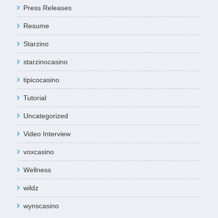
Press Releases
Resume
Starzino
starzinocasino
tipicocasino
Tutorial
Uncategorized
Video Interview
voxcasino
Wellness
wildz
wynscasino