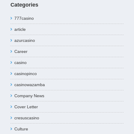
Categories
777casino
article
azurcasino
Career
casino
casinopinco
casinowazamba
Company News
Cover Letter
cresuscasino
Culture