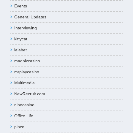
Events
General Updates
Interviewing
kittycat
lalabet
madnixcasino
mrplaycasino
Multimedia
NewRecruit.com
ninecasino
Office Life
pinco