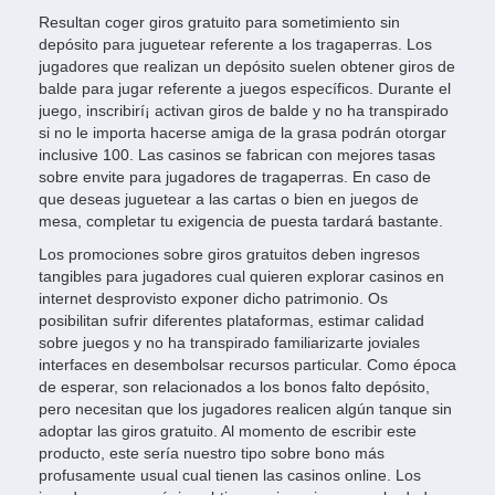
Resultan coger giros gratuito para sometimiento sin
depósito para juguetear referente a los tragaperras. Los
jugadores que realizan un depósito suelen obtener giros de
balde para jugar referente a juegos específicos. Durante el
juego, inscribirí¡ activan giros de balde y no ha transpirado
si no le importa hacerse amiga de la grasa podrán otorgar
inclusive 100. Las casinos se fabrican con mejores tasas
sobre envite para jugadores de tragaperras. En caso de
que deseas juguetear a las cartas o bien en juegos de
mesa, completar tu exigencia de puesta tardará bastante.
Los promociones sobre giros gratuitos deben ingresos
tangibles para jugadores cual quieren explorar casinos en
internet desprovisto exponer dicho patrimonio. Os
posibilitan sufrir diferentes plataformas, estimar calidad
sobre juegos y no ha transpirado familiarizarte joviales
interfaces en desembolsar recursos particular. Como época
de esperar, son relacionados a los bonos falto depósito,
pero necesitan que los jugadores realicen algún tanque sin
adoptar las giros gratuito. Al momento de escribir este
producto, este serí­a nuestro tipo sobre bono más
profusamente usual cual tienen las casinos online. Los