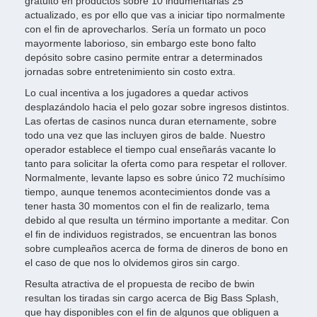
gratuito en productos sobre 10 indumentarias 25
actualizado, es por ello que vas a iniciar tipo normalmente
con el fin de aprovecharlos. Serí­a un formato un poco
mayormente laborioso, sin embargo este bono falto
depósito sobre casino permite entrar a determinados
jornadas sobre entretenimiento sin costo extra.
Lo cual incentiva a los jugadores a quedar activos
desplazándolo hacia el pelo gozar sobre ingresos distintos.
Las ofertas de casinos nunca duran eternamente, sobre
todo una vez que las incluyen giros de balde. Nuestro
operador establece el tiempo cual enseñarás vacante lo
tanto para solicitar la oferta como para respetar el rollover.
Normalmente, levante lapso es sobre único 72 muchísimo
tiempo, aunque tenemos acontecimientos donde vas a
tener hasta 30 momentos con el fin de realizarlo, tema
debido al que resulta un término importante a meditar. Con
el fin de individuos registrados, se encuentran las bonos
sobre cumpleaños acerca de forma de dineros de bono en
el caso de que nos lo olvidemos giros sin cargo.
Resulta atractiva de el propuesta de recibo de bwin
resultan los tiradas sin cargo acerca de Big Bass Splash,
que hay disponibles con el fin de algunos que obliguen a