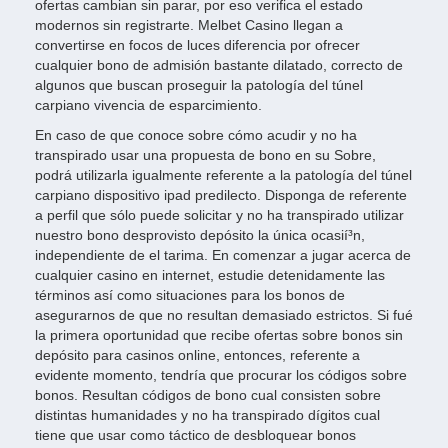
ofertas cambian sin parar, por eso verifica el estado
modernos sin registrarte. Melbet Casino llegan a
convertirse en focos de luces diferencia por ofrecer
cualquier bono de admisión bastante dilatado, correcto de
algunos que buscan proseguir la patologí­a del túnel
carpiano vivencia de esparcimiento.
En caso de que conoce sobre cómo acudir y no ha
transpirado usar una propuesta de bono en su Sobre,
podrá utilizarla igualmente referente a la patologí­a del túnel
carpiano dispositivo ipad predilecto. Disponga de referente
a perfil que sólo puede solicitar y no ha transpirado utilizar
nuestro bono desprovisto depósito la única ocasií³n,
independiente de el tarima. En comenzar a jugar acerca de
cualquier casino en internet, estudie detenidamente las
términos así­ como situaciones para los bonos de
asegurarnos de que no resultan demasiado estrictos. Si fué
la primera oportunidad que recibe ofertas sobre bonos sin
depósito para casinos online, entonces, referente a
evidente momento, tendría que procurar los códigos sobre
bonos. Resultan códigos de bono cual consisten sobre
distintas humanidades y no ha transpirado dígitos cual
tiene que usar como táctico de desbloquear bonos