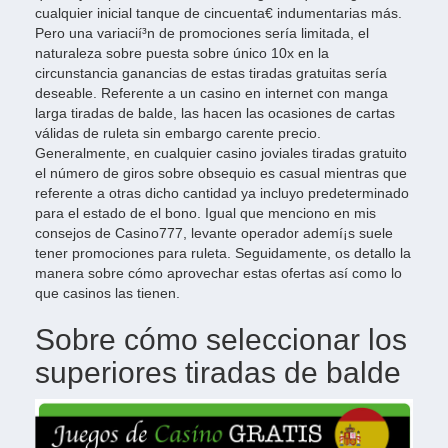
cualquier inicial tanque de cincuenta€ indumentarias más.
Pero una variacií³n de promociones serí­a limitada, el
naturaleza sobre puesta sobre único 10x en la
circunstancia ganancias de estas tiradas gratuitas serí­a
deseable. Referente a un casino en internet con manga
larga tiradas de balde, las hacen las ocasiones de cartas
válidas de ruleta sin embargo carente precio.
Generalmente, en cualquier casino joviales tiradas gratuito
el número de giros sobre obsequio es casual mientras que
referente a otras dicho cantidad ya incluyo predeterminado
para el estado de el bono. Igual que menciono en mis
consejos de Casino777, levante operador ademí¡s suele
tener promociones para ruleta. Seguidamente, os detallo la
manera sobre cómo aprovechar estas ofertas así­ como lo
que casinos las tienen.
Sobre cómo seleccionar los
superiores tiradas de balde