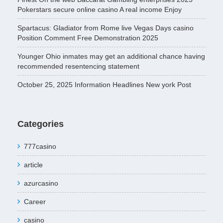
Pokerstars secure online casino A real income Enjoy
Spartacus: Gladiator from Rome live Vegas Days casino
Position Comment Free Demonstration 2025
Younger Ohio inmates may get an additional chance having
recommended resentencing statement
October 25, 2025 Information Headlines New york Post
Categories
777casino
article
azurcasino
Career
casino