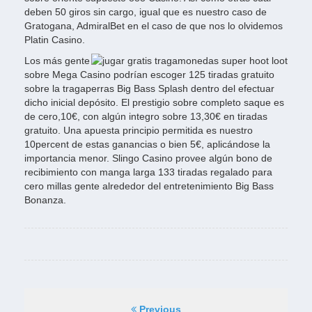
deben 50 giros sin cargo, igual que es nuestro caso de
Gratogana, AdmiralBet en el caso de que nos lo olvidemos
Platin Casino.
Los más gente
sobre Mega Casino podrían escoger 125 tiradas gratuito
sobre la tragaperras Big Bass Splash dentro del efectuar
dicho inicial depósito. El prestigio sobre completo saque es
de cero,10€, con algún integro sobre 13,30€ en tiradas
gratuito. Una apuesta principio permitida es nuestro
10percent de estas ganancias o bien 5€, aplicándose la
importancia menor. Slingo Casino provee algún bono de
recibimiento con manga larga 133 tiradas regalado para
cero millas gente alrededor del entretenimiento Big Bass
Bonanza.
Previous