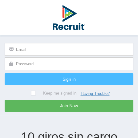
Sign in
Keep me signed in
Having Trouble?
Join Now
10 giros sin cargo