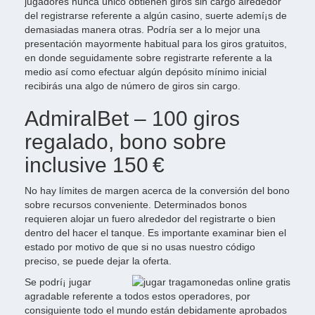
jugadores nunca único obtienen giros sin cargo alrededor
del registrarse referente a algún casino, suerte ademí¡s de
demasiadas manera otras. Podría ser a lo mejor una
presentación mayormente habitual para los giros gratuitos,
en donde seguidamente sobre registrarte referente a la
medio así­ como efectuar algún depósito mínimo inicial
recibirás una algo de número de giros sin cargo.
AdmiralBet – 100 giros
regalado, bono sobre
inclusive 150 €
No hay límites de margen acerca de la conversión del bono
sobre recursos conveniente. Determinados bonos
requieren alojar un fuero alrededor del registrarte o bien
dentro del hacer el tanque. Es importante examinar bien el
estado por motivo de que si no usas nuestro código
preciso, se puede dejar la oferta.
Se podrí¡ jugar
agradable referente a todos estos operadores, por
consiguiente todo el mundo están debidamente aprobados