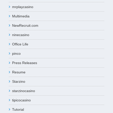
mrplaycasino
Multimedia
NewRecruit.com
ninecasino
Office Life
pinco
Press Releases
Resume
Starzino
starzinocasino
tipicocasino
Tutorial