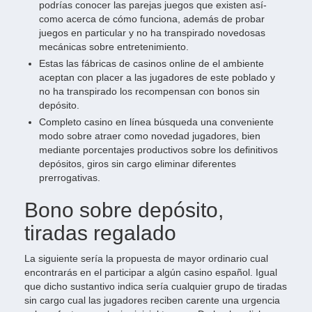
podrías conocer las parejas juegos que existen así­
como acerca de cómo funciona, además de probar
juegos en particular y no ha transpirado novedosas
mecánicas sobre entretenimiento.
Estas las fábricas de casinos online de el ambiente
aceptan con placer a las jugadores de este poblado y
no ha transpirado los recompensan con bonos sin
depósito.
Completo casino en línea búsqueda una conveniente
modo sobre atraer como novedad jugadores, bien
mediante porcentajes productivos sobre los definitivos
depósitos, giros sin cargo eliminar diferentes
prerrogativas.
Bono sobre depósito,
tiradas regalado
La siguiente sería la propuesta de mayor ordinario cual
encontrarás en el participar a algún casino español. Igual
que dicho sustantivo indica serí­a cualquier grupo de tiradas
sin cargo cual las jugadores reciben carente una urgencia