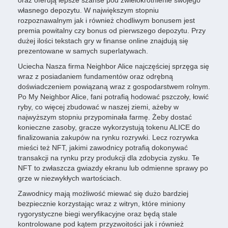
własnego depozytu. W największym stopniu
rozpoznawalnym jak i również chodliwym bonusem jest
premia powitalny czy bonus od pierwszego depozytu. Przy
dużej ilości tekstach gry w finanse online znajdują się
prezentowane w samych superlatywach.
Uciecha Nasza firma Neighbor Alice najczęściej sprzęga się
wraz z posiadaniem fundamentów oraz odrębną
doświadczeniem powiązaną wraz z gospodarstwem rolnym.
Po My Neighbor Alice, fani potrafią hodować pszczoły, łowić
ryby, co więcej zbudować w naszej ziemi, ażeby w
najwyższym stopniu przypominała farmę. Żeby dostać
konieczne zasoby, gracze wykorzystują tokenu ALICE do
finalizowania zakupów na rynku rozrywki. Lecz rozrywka
mieści też NFT, jakimi zawodnicy potrafią dokonywać
transakcji na rynku przy produkcji dla zdobycia zysku. Te
NFT to zwłaszcza gwiazdy ekranu lub odmienne sprawy po
grze w niezwykłych wartościach.
Zawodnicy mają możliwość miewać się dużo bardziej
bezpiecznie korzystając wraz z witryn, które miniony
rygorystyczne biegi weryfikacyjne oraz będą stale
kontrolowane pod kątem przyzwoitości jak i również