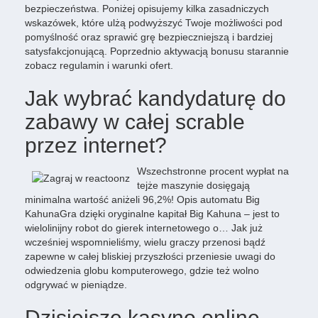
bezpieczeństwa. Poniżej opisujemy kilka zasadniczych
wskazówek, które ulżą podwyższyć Twoje możliwości pod
pomyślność oraz sprawić grę bezpieczniejszą i bardziej
satysfakcjonującą. Poprzednio aktywacją bonusu starannie
zobacz regulamin i warunki ofert.
Jak wybrać kandydaturę do
zabawy w całej scrable
przez internet?
Wszechstronne procent wypłat na
tejże maszynie dosięgają
minimalna wartość aniżeli 96,2%! Opis automatu Big
KahunaGra dzięki oryginalne kapitał Big Kahuna – jest to
wielolinijny robot do gierek internetowego o… Jak już
wcześniej wspomnieliśmy, wielu graczy przenosi bądź
zapewne w całej bliskiej przyszłości przeniesie uwagi do
odwiedzenia globu komputerowego, gdzie też wolno
odgrywać w pieniądze.
Dzisiejsze kasyno online