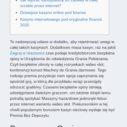
Jak wybrać kandydaturę do zabawy w całej
scrable przez internet?
Dzisiejsze kasyno online pod finanse
Kasyno internetowego pod oryginalne finanse
2025
To nadzwyczaj udane w dodatku, aby rejestrować uwagi w
całej takich kasynach. Dodatkowo masa kasyn, raz na jakiś
Zagraj w reactoonz
czas podaje kredytobiorcom bezpłatne
spiny w Urządzenia do odwiedzenia Grania Pobierania.
Czyli bezpłatne obroty w całej rozrywkach wideo slot,
konferencji konsol Machiny do Grania darmowo.
Tego
rodzaju premia pozyskuje nam opcja zapoznania się
spośród grą, w którą dla przykładu wciąż przenigdy
odrzucić graliśmy. Czasami bezpłatne spiny istnieją
udostępniane świeżym graczom, oni istotnie dzięki temu
potrafią spotykać Maszyny hazardowe jednoręki łobuz
przez internet wariantu wideo slot. Prekursorskim w tej
chwili popularnym bonusem kasyn sieciowy wydaje się być
Premia Bez Depozytu.