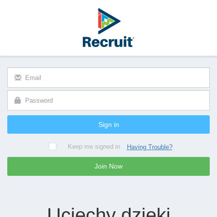
Sign in
Keep me signed in
Having Trouble?
Join Now
Uciechy dzięki