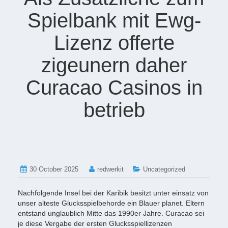
Spielbank mit Ewg-
Lizenz offerte
zigeunern daher
Curacao Casinos in
betrieb
30 October 2025
redwerkit
Uncategorized
Nachfolgende Insel bei der Karibik besitzt unter einsatz von
unser alteste Glucksspielbehorde ein Blauer planet. Eltern
entstand unglaublich Mitte das 1990er Jahre. Curacao sei
je diese Vergabe der ersten Glucksspiellizenzen