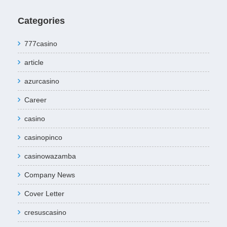
Categories
777casino
article
azurcasino
Career
casino
casinopinco
casinowazamba
Company News
Cover Letter
cresuscasino