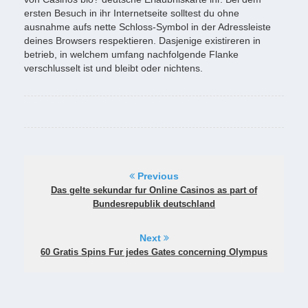
ersten Besuch in ihr Internetseite solltest du ohne
ausnahme aufs nette Schloss-Symbol in der Adressleiste
deines Browsers respektieren. Dasjenige existireren in
betrieb, in welchem umfang nachfolgende Flanke
verschlusselt ist und bleibt oder nichtens.
Previous
Das gelte sekundar fur Online Casinos as part of
Bundesrepublik deutschland
Next
60 Gratis Spins Fur jedes Gates concerning Olympus