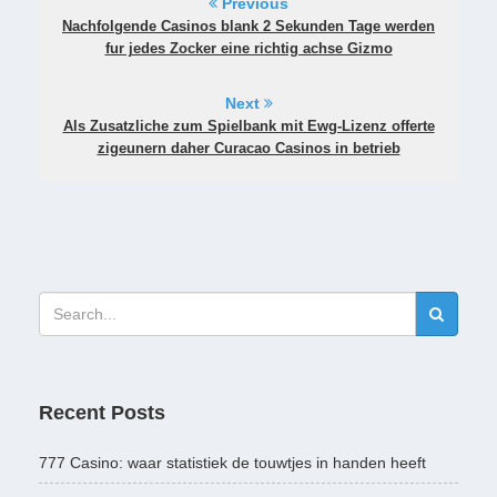
Previous
Nachfolgende Casinos blank 2 Sekunden Tage werden
fur jedes Zocker eine richtig achse Gizmo
Next
Als Zusatzliche zum Spielbank mit Ewg-Lizenz offerte
zigeunern daher Curacao Casinos in betrieb
Recent Posts
777 Casino: waar statistiek de touwtjes in handen heeft