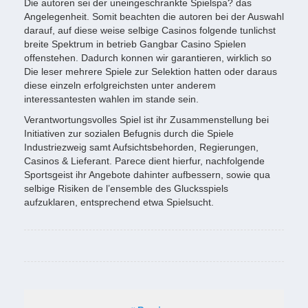
Die autoren sei der uneingeschrankte Spielspa? das
Angelegenheit. Somit beachten die autoren bei der Auswahl
darauf, auf diese weise selbige Casinos folgende tunlichst
breite Spektrum in betrieb Gangbar Casino Spielen
offenstehen. Dadurch konnen wir garantieren, wirklich so
Die leser mehrere Spiele zur Selektion hatten oder daraus
diese einzeln erfolgreichsten unter anderem
interessantesten wahlen im stande sein.
Verantwortungsvolles Spiel ist ihr Zusammenstellung bei
Initiativen zur sozialen Befugnis durch die Spiele
Industriezweig samt Aufsichtsbehorden, Regierungen,
Casinos & Lieferant. Parece dient hierfur, nachfolgende
Sportsgeist ihr Angebote dahinter aufbessern, sowie qua
selbige Risiken de l’ensemble des Glucksspiels
aufzuklaren, entsprechend etwa Spielsucht.