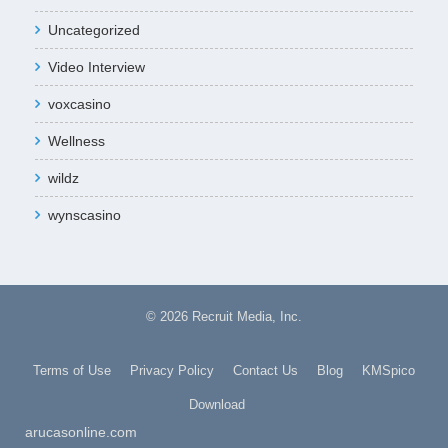
Uncategorized
Video Interview
voxcasino
Wellness
wildz
wynscasino
© 2026
Recruit Media, Inc.
Terms of Use
Privacy Policy
Contact Us
Blog
KMSpico
Download
arucasonline.com