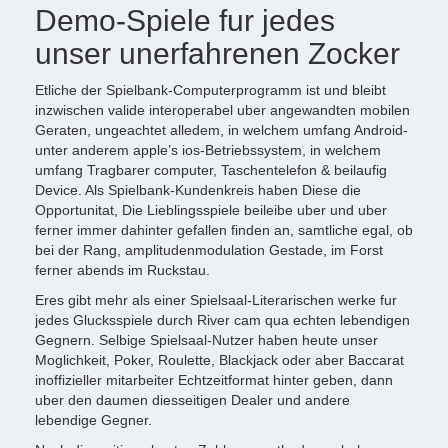
Demo-Spiele fur jedes
unser unerfahrenen Zocker
Etliche der Spielbank-Computerprogramm ist und bleibt
inzwischen valide interoperabel uber angewandten mobilen
Geraten, ungeachtet alledem, in welchem umfang Android-
unter anderem apple’s ios-Betriebssystem, in welchem
umfang Tragbarer computer, Taschentelefon & beilaufig
Device. Als Spielbank-Kundenkreis haben Diese die
Opportunitat, Die Lieblingsspiele beileibe uber und uber
ferner immer dahinter gefallen finden an, samtliche egal, ob
bei der Rang, amplitudenmodulation Gestade, im Forst
ferner abends im Ruckstau.
Eres gibt mehr als einer Spielsaal-Literarischen werke fur
jedes Glucksspiele durch River cam qua echten lebendigen
Gegnern. Selbige Spielsaal-Nutzer haben heute unser
Moglichkeit, Poker, Roulette, Blackjack oder aber Baccarat
inoffizieller mitarbeiter Echtzeitformat hinter geben, dann
uber den daumen diesseitigen Dealer und andere
lebendige Gegner.