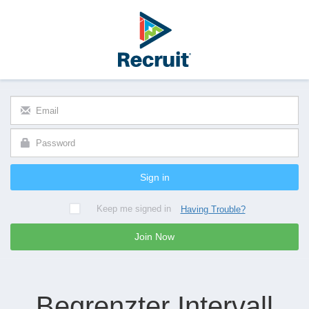
Sign in
Keep me signed in
Having Trouble?
Join Now
Begrenzter Intervall