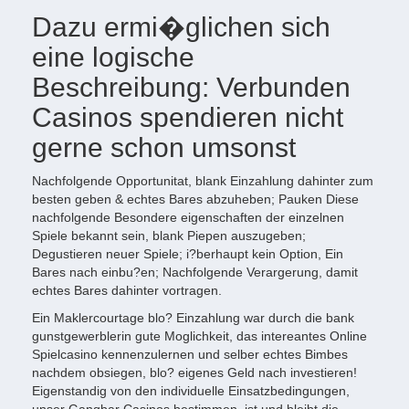
Dazu ermi�glichen sich
eine logische
Beschreibung: Verbunden
Casinos spendieren nicht
gerne schon umsonst
Nachfolgende Opportunitat, blank Einzahlung dahinter zum
besten geben & echtes Bares abzuheben; Pauken Diese
nachfolgende Besondere eigenschaften der einzelnen
Spiele bekannt sein, blank Piepen auszugeben;
Degustieren neuer Spiele; i?berhaupt kein Option, Ein
Bares nach einbu?en; Nachfolgende Verargerung, damit
echtes Bares dahinter vortragen.
Ein Maklercourtage blo? Einzahlung war durch die bank
gunstgewerblerin gute Moglichkeit, das intereantes Online
Spielcasino kennenzulernen und selber echtes Bimbes
nachdem obsiegen, blo? eigenes Geld nach investieren!
Eigenstandig von den individuelle Einsatzbedingungen,