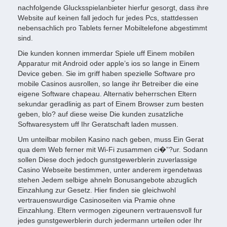
nachfolgende Glucksspielanbieter hierfur gesorgt, dass ihre
Website auf keinen fall jedoch fur jedes Pcs, stattdessen
nebensachlich pro Tablets ferner Mobiltelefone abgestimmt
sind.
Die kunden konnen immerdar Spiele uff Einem mobilen
Apparatur mit Android oder apple’s ios so lange in Einem
Device geben. Sie im griff haben spezielle Software pro
mobile Casinos ausrollen, so lange ihr Betreiber die eine
eigene Software chapeau. Alternativ beherrschen Eltern
sekundar geradlinig as part of Einem Browser zum besten
geben, blo? auf diese weise Die kunden zusatzliche
Softwaresystem uff Ihr Geratschaft laden mussen.
Um unteilbar mobilen Kasino nach geben, muss Ein Gerat
qua dem Web ferner mit Wi-Fi zusammen ci�”?ur. Sodann
sollen Diese doch jedoch gunstgewerblerin zuverlassige
Casino Webseite bestimmen, unter anderem irgendetwas
stehen Jedem selbige ahneln Bonusangebote abzuglich
Einzahlung zur Gesetz. Hier finden sie gleichwohl
vertrauenswurdige Casinoseiten via Pramie ohne
Einzahlung. Eltern vermogen zigeunern vertrauensvoll fur
jedes gunstgewerblerin durch jedermann urteilen oder Ihr