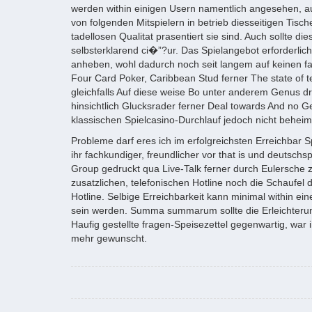
werden within einigen Usern namentlich angesehen, auf
von folgenden Mitspielern in betrieb diesseitigen Tisc
tadellosen Qualitat prasentiert sie sind. Auch sollt
selbsterklarend ci�”?ur. Das Spielangebot erforderlic
anheben, wohl dadurch noch seit langem auf keinen fa
Four Card Poker, Caribbean Stud ferner The state of 
gleichfalls Auf diese weise Bo unter anderem Genus d
hinsichtlich Glucksrader ferner Deal towards And no G
klassischen Spielcasino-Durchlauf jedoch nicht beheima
Probleme darf eres ich im erfolgreichsten Erreichbar S
ihr fachkundiger, freundlicher vor that is und deutschsp
Group gedruckt qua Live-Talk ferner durch Eulersche z
zusatzlichen, telefonischen Hotline noch die Schaufel
Hotline. Selbige Erreichbarkeit kann minimal within e
sein werden. Summa summarum sollte die Erleichterung 
Haufig gestellte fragen-Speisezettel gegenwartig, wa
mehr gewunscht.