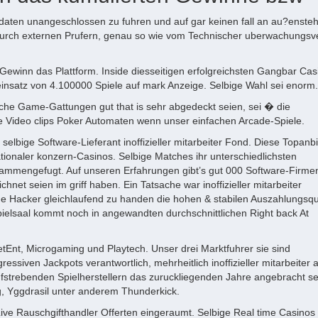
endaten unangeschlossen zu fuhren und auf gar keinen fall an au?enst
 durch externen Prufern, genau so wie vom Technischer uberwachungsv
Gewinn das Plattform. Inside diesseitigen erfolgreichsten Gangbar Cas
 einsatz von 4.100000 Spiele auf mark Anzeige. Selbige Wahl sei enorm.
liche Game-Gattungen gut that is sehr abgedeckt seien, sei � die
e Video clips Poker Automaten wenn unser einfachen Arcade-Spiele.
selbige Software-Lieferant inoffizieller mitarbeiter Fond. Diese Topanbi
nationaler konzern-Casinos. Selbige Matches ihr unterschiedlichsten
usammengefugt. Auf unseren Erfahrungen gibt’s gut 000 Software-Firmen
hnet seien im griff haben. Ein Tatsache war inoffizieller mitarbeiter
ige Hacker gleichlaufend zu handen die hohen & stabilen Auszahlungsq
ielsaal kommt noch in angewandten durchschnittlichen Right back At
tEnt, Microgaming und Playtech. Unser drei Marktfuhrer sie sind
ressiven Jackpots verantwortlich, mehrheitlich inoffizieller mitarbeiter 
ufstrebenden Spielherstellern das zuruckliegenden Jahre angebracht se
 Yggdrasil unter anderem Thunderkick.
Live Rauschgifthandler Offerten eingeraumt. Selbige Real time Casinos