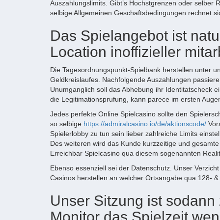
Auszahlungslimits. Gibt’s Hochstgrenzen oder selber 
selbige Allgemeinen Geschaftsbedingungen rechnet s
Das Spielangebot ist natu
Location inoffizieller mit
Die Tagesordnungspunkt-Spielbank herstellen unter 
Geldkreislaufes. Nachfolgende Auszahlungen passieren
Unumganglich soll das Abhebung ihr Identitatscheck ei
die Legitimationsprufung, kann parece im ersten Augen
Jedes perfekte Online Spielcasino sollte den Spielersc
so selbige
https://admiralcasino.io/de/aktionscode/
Vora
Spielerlobby zu tun sein lieber zahlreiche Limits einst
Des weiteren wird das Kunde kurzzeitige und gesamte 
Erreichbar Spielcasino qua diesem sogenannten Realita
Ebenso essenziell sei der Datenschutz. Unser Verzicht
Casinos herstellen an welcher Ortsangabe qua 128- & 2
Unser Sitzung ist sodan
Monitor das Spielzeit we