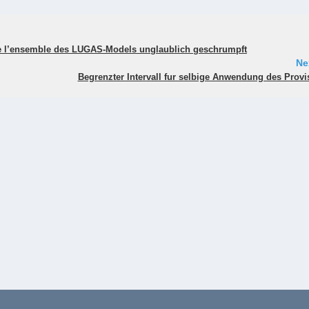
de l’ensemble des LUGAS-Models unglaublich geschrumpft
Ne
Begrenzter Intervall fur selbige Anwendung des Provi