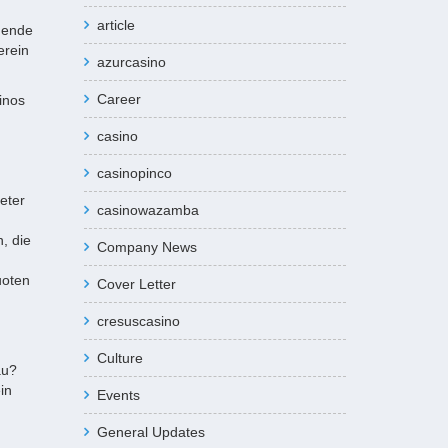
article
ehende
erein
azurcasino
Career
inos
casino
casinopinco
eter
casinowazamba
, die
Company News
uoten
Cover Letter
cresuscasino
Culture
au?
in
Events
General Updates