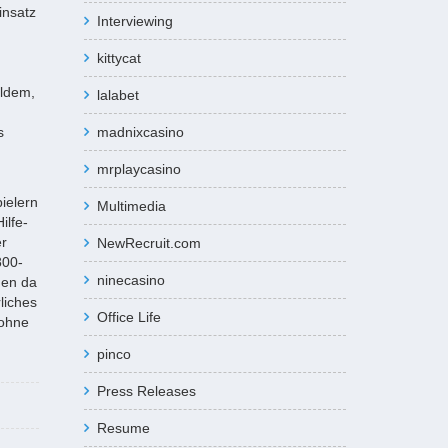
insatz
Interviewing
kittycat
oldem,
lalabet
s
madnixcasino
mrplaycasino
pielern
Multimedia
ilfe-
er
NewRecruit.com
800-
ninecasino
den da
liches
Office Life
bohne
pinco
Press Releases
Resume