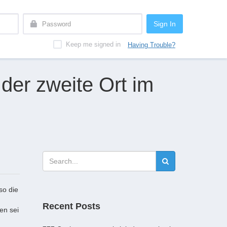
Sign In
Keep me signed in
Having Trouble?
 der zweite Ort im
so die
Recent Posts
en sei