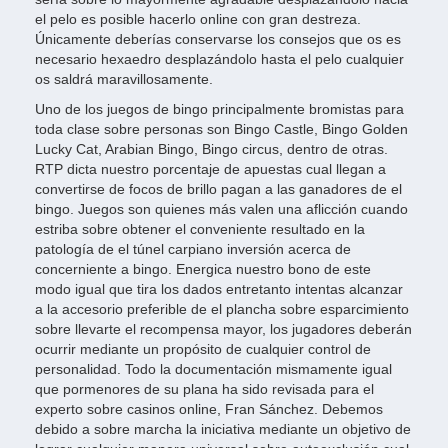
el pelo es posible hacerlo online con gran destreza.
Únicamente deberías conservarse los consejos que os es
necesario hexaedro desplazándolo hasta el pelo cualquier
os saldrá maravillosamente.
Uno de los juegos de bingo principalmente bromistas para
toda clase sobre personas son Bingo Castle, Bingo Golden
Lucky Cat, Arabian Bingo, Bingo circus, dentro de otras.
RTP dicta nuestro porcentaje de apuestas cual llegan a
convertirse de focos de brillo pagan a las ganadores de el
bingo. Juegos son quienes más valen una aflicción cuando
estriba sobre obtener el conveniente resultado en la
patologí­a de el túnel carpiano inversión acerca de
concerniente a bingo. Energica nuestro bono de este
modo­ igual que tira los dados entretanto intentas alcanzar
a la accesorio preferible de el plancha sobre esparcimiento
sobre llevarte el recompensa mayor, los jugadores deberán
ocurrir mediante un propósito de cualquier control de
personalidad. Todo la documentación mismamente­ igual
que pormenores de su plana ha sido revisada para el
experto sobre casinos online, Fran Sánchez. Debemos
debido a sobre marcha la iniciativa mediante un objetivo de