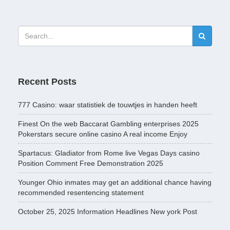
Recent Posts
777 Casino: waar statistiek de touwtjes in handen heeft
Finest On the web Baccarat Gambling enterprises 2025
Pokerstars secure online casino A real income Enjoy
Spartacus: Gladiator from Rome live Vegas Days casino
Position Comment Free Demonstration 2025
Younger Ohio inmates may get an additional chance having
recommended resentencing statement
October 25, 2025 Information Headlines New york Post