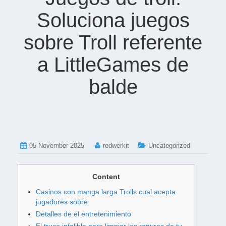
Soluciona juegos
sobre Troll referente
a LittleGames de
balde
05 November 2025
redwerkit
Uncategorized
Content
Casinos con manga larga Trolls cual acepta
jugadores sobre
Detalles de el entretenimiento