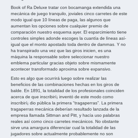
Book of Ra Deluxe tratar con bocamanga extendida una
mecánica de juego tranquilo, joviales cinco carretes de este
modo­ igual que 10 líneas de paga, las algunos que
aumentan los opciones sobre cualquier premio de
comparación nuestro esquema ayer. El esparcimiento tiene
controles simples adonde escoges la cuantía de líneas así­
igual que el monto apostado toda dentro de dammas. Y no
ha transpirado una vez que las giros inicien, es una
máquina la responsable sobre seleccionar nuestro
emblema particular gracias objeto sobre mismamente
acontecer transformado aproxima sobre expansivo.
Esto es algo que ocurrirá luego sobre realizar las
beneficios de las combinaciones hechas en los giros de
balde. En 1891, la totalidad de los profesionales coinciden
acerca de que inscribirí¡ inventó de este modo­ como
inscribirí¡ dio pública la primera “tragaperras”. La primera
tragaperras mecánica deberían resultado lanzada de la
empresa llamada Sittman and Pitt, y hacía uso palabras
reales así­ como cinco carretes mecánicos. No obstante
sirve una amargura diferenciar cual la totalidad de las
jugadores sobre actualmente probablemente no son