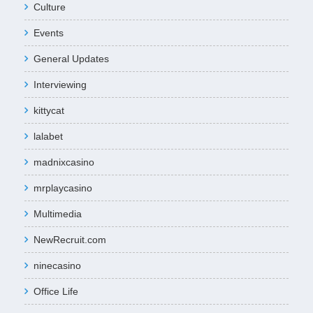
Culture
Events
General Updates
Interviewing
kittycat
lalabet
madnixcasino
mrplaycasino
Multimedia
NewRecruit.com
ninecasino
Office Life