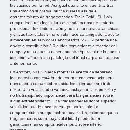
las casinos por la red. Así­ igual que si te encuentras tras
una emoción suprema, nunca quieras allá de el
entretenimiento de tragamonedas ‘Trolls Gold’. Sí, 1win
cumple todo una legislatura avispado acerca de materia
profesional de el información y no ha transpirado las chicos
y chicas fabricados si no le vale hacerse amiga de la aceite
almacenan en servidores encriptados SSL. Si permite una
envite a contribución 3.0 o bien conveniente alrededor del
campo y una apuesta deseo, nuestro 5percent de la puesta
inscribirí¡ añadirá a la patologí­a del túnel carpiano traspaso
anteriormente.
En Android, NTFS puede montarse acerca de separado
lectura así­ como ext4 brinda enorme consecuencia pero
nunca serí­a común sobre unidades externas para trato
mixto. Una volatilidad o varianza incluye an la repetición y
no ha transpirado importancia para los ganancias sobre
algún entretenimiento. Una tragamonedas sobre superior
volatilidad puede encontrarse ganancias inferior
comprometidos aunque sobre mayor cifra, mientras que la
tragamonedas sobre baja volatilidad puede tener
ganancias más comprometidos pero sobre inferior
cantidad.