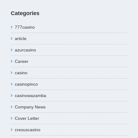
Categories
777casino
article
azurcasino
Career
casino
casinopinco
casinowazamba
Company News
Cover Letter
cresuscasino