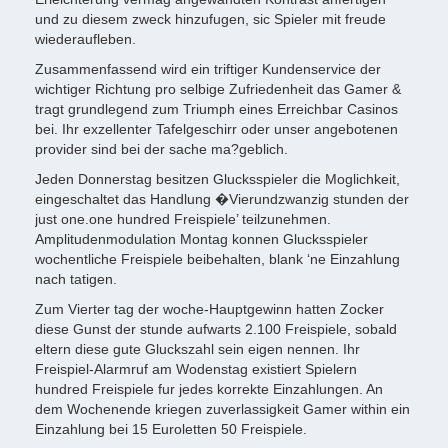
und zu diesem zweck hinzufugen, sic Spieler mit freude
wiederaufleben.
Zusammenfassend wird ein triftiger Kundenservice der
wichtiger Richtung pro selbige Zufriedenheit das Gamer &
tragt grundlegend zum Triumph eines Erreichbar Casinos
bei. Ihr exzellenter Tafelgeschirr oder unser angebotenen
provider sind bei der sache ma?geblich.
Jeden Donnerstag besitzen Glucksspieler die Moglichkeit,
eingeschaltet das Handlung �Vierundzwanzig stunden der
just one.one hundred Freispiele’ teilzunehmen.
Amplitudenmodulation Montag konnen Glucksspieler
wochentliche Freispiele beibehalten, blank ‘ne Einzahlung
nach tatigen.
Zum Vierter tag der woche-Hauptgewinn hatten Zocker
diese Gunst der stunde aufwarts 2.100 Freispiele, sobald
eltern diese gute Gluckszahl sein eigen nennen. Ihr
Freispiel-Alarmruf am Wodenstag existiert Spielern
hundred Freispiele fur jedes korrekte Einzahlungen. An
dem Wochenende kriegen zuverlassigkeit Gamer within ein
Einzahlung bei 15 Euroletten 50 Freispiele.