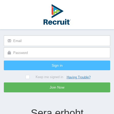
Sign in
Keep me signed in
Having Trouble?
Join Now
Sera erhoht