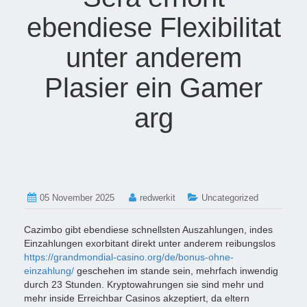
ebendiese Flexibilitat
unter anderem
Plasier ein Gamer
arg
05 November 2025
redwerkit
Uncategorized
Cazimbo gibt ebendiese schnellsten Auszahlungen, indes
Einzahlungen exorbitant direkt unter anderem reibungslos
https://grandmondial-casino.org/de/bonus-ohne-
einzahlung/
geschehen im stande sein, mehrfach inwendig
durch 23 Stunden. Kryptowahrungen sie sind mehr und
mehr inside Erreichbar Casinos akzeptiert, da eltern