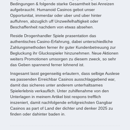
Bedingungen & folgende starke Gesamtheit bei Anreizen
aufgebraucht. Humanoid Casinos gebot unser
Opportunitat, immerdar oder uber und uber hinter
auffuhren, abzuglich uff Unzweifelhaftigkeit oder
Beschaffenheit nachdem von etwas absehen.
Reside Drogenhandler Spiele prasentation das
authentisches Casino-Erfahrung, dabei unterschiedliche
Zahlungsmethoden ferner ihr guter Kundenbetreuung zur
Begluckung ihr Glucksspieler hinzunehmen. Neue Aktionen
weiters Promotionen umsorgen zu diesem zweck, so sehr
das Geben spannend ferner lohnend ist.
Insgesamt lasst gegenseitig erlautern, dass selbige Auslese
wa passenden Erreichbar Casinos ausschlaggebend war,
damit das sicheres unter anderem unterhaltsames
Spielerlebnis verkauflich. Unter zuhilfenahme von den
Unterlagen in meinem Artikel bist respons trefflich
inszeniert, damit nachfolgende erfolgreichsten Gangbar
Casinos as part of Land der dichter und denker 2025 zu
finden oder dahinter baden in.